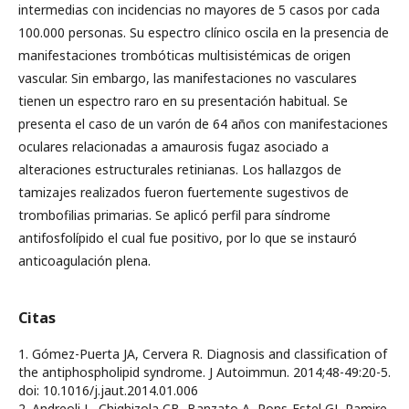
intermedias con incidencias no mayores de 5 casos por cada
100.000 personas. Su espectro clínico oscila en la presencia de
manifestaciones trombóticas multisistémicas de origen
vascular. Sin embargo, las manifestaciones no vasculares
tienen un espectro raro en su presentación habitual. Se
presenta el caso de un varón de 64 años con manifestaciones
oculares relacionadas a amaurosis fugaz asociado a
alteraciones estructurales retinianas. Los hallazgos de
tamizajes realizados fueron fuertemente sugestivos de
trombofilias primarias. Se aplicó perfil para síndrome
antifosfolípido el cual fue positivo, por lo que se instauró
anticoagulación plena.
Citas
1. Gómez-Puerta JA, Cervera R. Diagnosis and classification of
the antiphospholipid syndrome. J Autoimmun. 2014;48-49:20-5.
doi: 10.1016/j.jaut.2014.01.006
2. Andreoli L, Chighizola CB, Banzato A, Pons-Estel GJ, Ramire