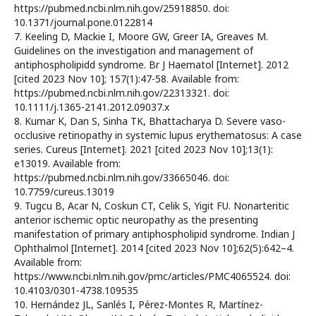
https://pubmed.ncbi.nlm.nih.gov/25918850. doi:
10.1371/journal.pone.0122814
7. Keeling D, Mackie I, Moore GW, Greer IA, Greaves M.
Guidelines on the investigation and management of
antiphospholipidd syndrome. Br J Haematol [Internet]. 2012
[cited 2023 Nov 10]; 157(1):47-58. Available from:
https://pubmed.ncbi.nlm.nih.gov/22313321. doi:
10.1111/j.1365-2141.2012.09037.x
8. Kumar K, Dan S, Sinha TK, Bhattacharya D. Severe vaso-
occlusive retinopathy in systemic lupus erythematosus: A case
series. Cureus [Internet]. 2021 [cited 2023 Nov 10];13(1):
e13019. Available from:
https://pubmed.ncbi.nlm.nih.gov/33665046. doi:
10.7759/cureus.13019
9. Tugcu B, Acar N, Coskun CT, Celik S, Yigit FU. Nonarteritic
anterior ischemic optic neuropathy as the presenting
manifestation of primary antiphospholipid syndrome. Indian J
Ophthalmol [Internet]. 2014 [cited 2023 Nov 10];62(5):642–4.
Available from:
https://www.ncbi.nlm.nih.gov/pmc/articles/PMC4065524. doi:
10.4103/0301-4738.109535
10. Hernández JL, Sanlés I, Pérez-Montes R, Martínez-