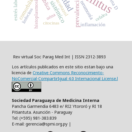
comorbilidad
estrés laboral
itraconazol
prevalencia
histoplasmosis
neumonía
linfocitos
cefalea
orina
citocinas
inflamación
Rev virtual Soc Parag Med Int | ISSN 2312-3893
Los artículos publicados en este sitio estan bajo una
licencia de
Creative Commons Reconocimiento-
NoComercial-CompartirIgual 4.0 Internacional License.l
Sociedad Paraguaya de Medicina Interna
Pancha Garmendia 6483 e/ RI2 Ytororó y RI 18
Pitiantuta. Asunción - Paraguay
Tel: (+595) 981-383.839
E-mail: gerencia@spmi.org.py |