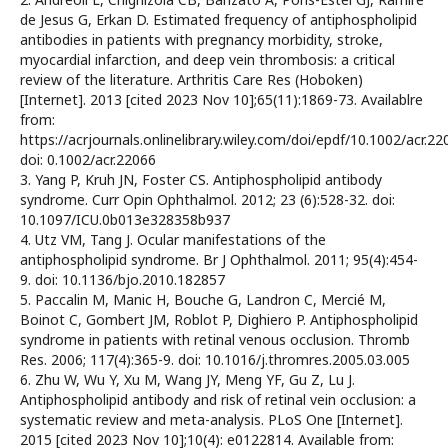
de Jesus G, Erkan D. Estimated frequency of antiphospholipid
antibodies in patients with pregnancy morbidity, stroke,
myocardial infarction, and deep vein thrombosis: a critical
review of the literature. Arthritis Care Res (Hoboken)
[Internet]. 2013 [cited 2023 Nov 10];65(11):1869-73. Availablre
from:
https://acrjournals.onlinelibrary.wiley.com/doi/epdf/10.1002/acr.22
doi: 0.1002/acr.22066
3. Yang P, Kruh JN, Foster CS. Antiphospholipid antibody
syndrome. Curr Opin Ophthalmol. 2012; 23 (6):528-32. doi:
10.1097/ICU.0b013e328358b937
4. Utz VM, Tang J. Ocular manifestations of the
antiphospholipid syndrome. Br J Ophthalmol. 2011; 95(4):454-
9. doi: 10.1136/bjo.2010.182857
5. Paccalin M, Manic H, Bouche G, Landron C, Mercié M,
Boinot C, Gombert JM, Roblot P, Dighiero P. Antiphospholipid
syndrome in patients with retinal venous occlusion. Thromb
Res. 2006; 117(4):365-9. doi: 10.1016/j.thromres.2005.03.005
6. Zhu W, Wu Y, Xu M, Wang JY, Meng YF, Gu Z, Lu J.
Antiphospholipid antibody and risk of retinal vein occlusion: a
systematic review and meta-analysis. PLoS One [Internet].
2015 [cited 2023 Nov 10];10(4): e0122814. Available from: