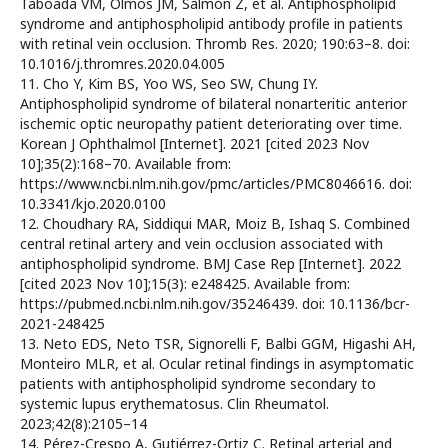
Taboada VM, Olmos JM, Salmón Z, et al. Antiphospholipid
syndrome and antiphospholipid antibody profile in patients
with retinal vein occlusion. Thromb Res. 2020; 190:63–8. doi:
10.1016/j.thromres.2020.04.005
11. Cho Y, Kim BS, Yoo WS, Seo SW, Chung IY.
Antiphospholipid syndrome of bilateral nonarteritic anterior
ischemic optic neuropathy patient deteriorating over time.
Korean J Ophthalmol [Internet]. 2021 [cited 2023 Nov
10];35(2):168–70. Available from:
https://www.ncbi.nlm.nih.gov/pmc/articles/PMC8046616. doi:
10.3341/kjo.2020.0100
12. Choudhary RA, Siddiqui MAR, Moiz B, Ishaq S. Combined
central retinal artery and vein occlusion associated with
antiphospholipid syndrome. BMJ Case Rep [Internet]. 2022
[cited 2023 Nov 10];15(3): e248425. Available from:
https://pubmed.ncbi.nlm.nih.gov/35246439. doi: 10.1136/bcr-
2021-248425
13. Neto EDS, Neto TSR, Signorelli F, Balbi GGM, Higashi AH,
Monteiro MLR, et al. Ocular retinal findings in asymptomatic
patients with antiphospholipid syndrome secondary to
systemic lupus erythematosus. Clin Rheumatol.
2023;42(8):2105–14
14. Pérez-Crespo A, Gutiérrez-Ortiz C. Retinal arterial and