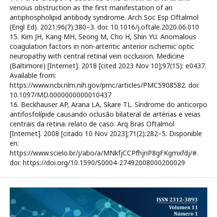
venous obstruction as the first manifestation of an
antiphospholipid antibody syndrome. Arch Soc Esp Oftalmol
(Engl Ed). 2021;96(7):380–3. doi: 10.1016/j.oftale.2020.06.010
15. Kim JH, Kang MH, Seong M, Cho H, Shin YU. Anomalous
coagulation factors in non-arteritic anterior ischemic optic
neuropathy with central retinal vein occlusion. Medicine
(Baltimore) [Internet]. 2018 [cited 2023 Nov 10];97(15): e0437.
Available from:
https://www.ncbi.nlm.nih.gov/pmc/articles/PMC5908582. doi:
10.1097/MD.0000000000010437
16. Beckhauser AP, Arana LA, Skare TL. Síndrome do anticorpo
antifosfolípide causando oclusão bilateral de artérias e veias
centrais da retina: relato de caso. Arq Bras Oftalmol
[Internet]. 2008 [citado 10 Nov 2023];71(2):282–5. Disponible
en:
https://www.scielo.br/j/abo/a/MNkfjCCPfhjnP8gFKgmxfdj/#.
doi: https://doi.org/10.1590/S0004-27492008000200029