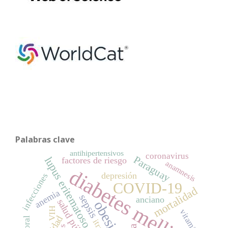
Palabras clave
antihipertensivos
coronavirus
Paraguay
lupus eritematoso sistémico
factores de riesgo
anamnesis
diabetes mellitus
depresión
infecciones
COVID-19
mortalidad
anemia
sepsis
anciano
salud pública
obesidad
VIH
vitamina D